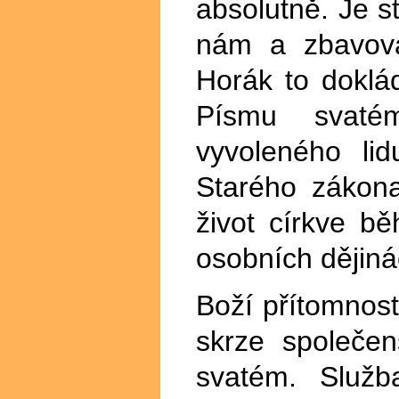
absolutně. Je s
nám a zbavova
Horák to doklá
Písmu svaté
vyvoleného li
Starého zákona
život církve b
osobních dějiná
Boží přítomnost 
skrze společe
svatém. Služb