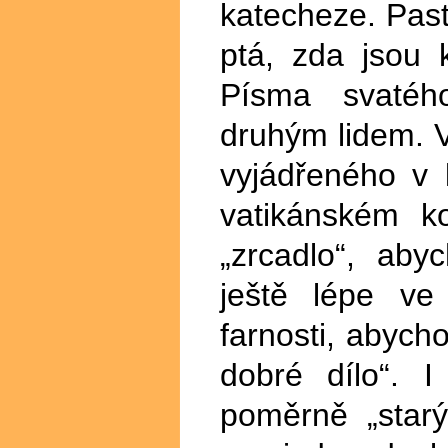
katecheze. Past
ptá, zda jsou k
Písma svatého,
druhým lidem. V
vyjádřeného v
vatikánském ko
„zrcadlo“, ab
ještě lépe ve
farnosti, abych
dobré dílo“. I
poměrně „star