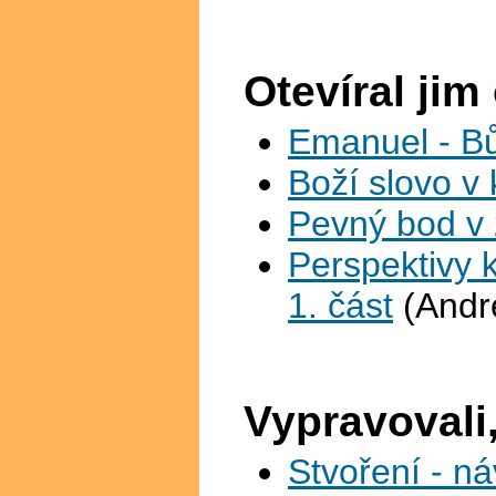
Otevíral jim
Emanuel - B
Boží slovo v 
Pevný bod v 
Perspektivy k
1. část
(Andr
Vypravovali,
Stvoření - ná