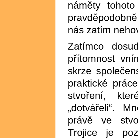
náměty tohoto
pravděpodobně
nás zatím nehov
Zatímco dosud
přítomnost vní
skrze společen
praktické prác
stvoření, kt
„dotvářeli“. M
právě ve stvo
Trojice je po