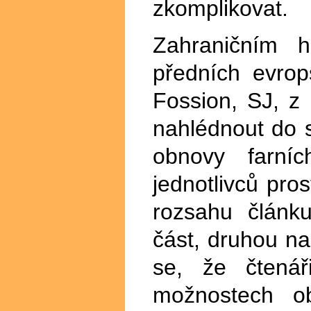
zkomplikovat.
Zahraničním h
předních evrop
Fossion, SJ, z
nahlédnout do
obnovy farníc
jednotlivců pro
rozsahu článk
část, druhou n
se, že čtenář
možnostech o