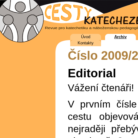
Úvod
Archiv
Kontakty
Číslo 2009/
Editorial
Vážení čtenáři!
V prvním čísl
cestu objevov
nejraději přeb