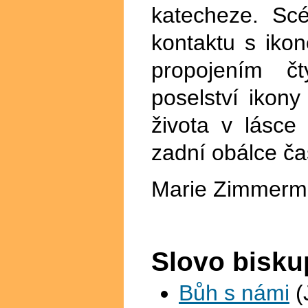
katecheze. Sc
kontaktu s iko
propojením čt
poselství ikony
života v lásc
zadní obálce ča
Marie Zimmerma
Slovo bisku
Bůh s námi
(