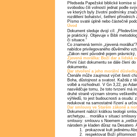
Předseda Papežské biblické komise si
svobodou čili volností jednat podle s
ve kterých byly životní podmínky znač
rozdělení bohatství, šetření přírodníc
Písmo svaté úplně nebo částečně podc
Úvod
Dokument sleduje dvojí cíl. „Především 
je praktický. Objevuje v Bibli metodol
či situace.“
Co znamená termín „zjevená morálka“? 
nabídce privilegovaného důvěrného vzt
„Zákon není původně pojem právnický, 
Zjevená morálka: Boží dar a lidská o
První část dokumentu se dále člení do 
dokumentu.
Dar stvoření a jeho morální důsledk
Čtenáře může zaujmout výčet šesti char
Boha, důstojnost a svatost. Každá z tě
volbě a rozhodnutí. V Gn 3,22, po Adamo
nasvědčuje tomu, že toto tvrzení má i
druhé straně význam stromu veškerého 
výhledů, to jest budoucnosti a osudu: 
redukovat na samostatné řízení a určov
Dar smlouvy ve Starém zákoně a nor
Dokument nabízí krátkou teologii smlo
archetypu… morálka v situaci smlouvy us
smlouvy: smlouvu s Noemem a „vešker
národem je kladen důraz na Desatero. A
1. prokazovat kult jedinému Ab
2. respektovat Boží přítomnost