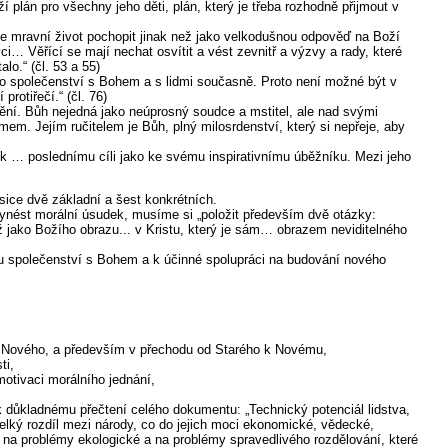
í plán pro všechny jeho děti, plán, který je třeba rozhodně přijmout v
ze mravní život pochopit jinak než jako velkodušnou odpověď na Boží
 Věřící se mají nechat osvítit a vést zevnitř a výzvy a rady, které
lo.“ (čl. 53 a 55)
ho společenství s Bohem a s lidmi současně. Proto není možné být v
otiřečí.“ (čl. 76)
štění. Bůh nejedná jako neúprosný soudce a mstitel, ale nad svými
m. Jejím ručitelem je Bůh, plný milosrdenství, který si nepřeje, aby
 k … poslednímu cíli jako ke svému inspirativnímu úběžníku. Mezi jeho
ice dvě základní a šest konkrétních.
vynést morální úsudek, musíme si „položit především dvě otázky:
totiž jako Božího obrazu... v Kristu, který je sám… obrazem neviditelného
nému společenství s Bohem a k účinné spolupráci na budování nového
i Nového, a především v přechodu od Starého k Novému,
ti,
motivaci morálního jednání,
 k důkladnému přečtení celého dokumentu: „Technický potenciál lidstva,
 Velký rozdíl mezi národy, co do jejich moci ekonomické, vědecké,
st na problémy ekologické a na problémy spravedlivého rozdělování, které