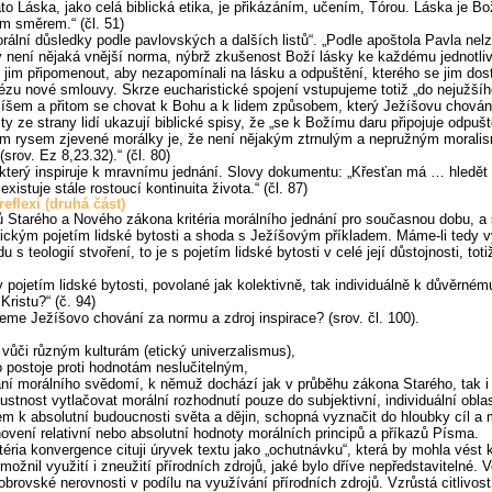
o Láska, jako celá biblická etika, je přikázáním, učením, Tórou. Láska je Bož
ým směrem.“ (čl. 51)
ální důsledky podle pavlovských a dalších listů“. „Podle apoštola Pavla nel
ní nějaká vnější norma, nýbrž zkušenost Boží lásky ke každému jednotlivci…
jim připomenout, aby nezapomínali na lásku a odpuštění, kterého se jim dosta
zu nové smlouvy. Skrze eucharistické spojení vstupujeme totiž „do nejužší
šem a přitom se chovat k Bohu a k lidem způsobem, který Ježíšovu chování pr
y ze strany lidí ukazují biblické spisy, že „se k Božímu daru připojuje odpu
ím rysem zjevené morálky je, že není nějakým ztrnulým a nepružným moralisme
(srov. Ez 8,23.32).“ (čl. 80)
 který inspiruje k mravnímu jednání. Slovy dokumentu: „Křesťan má … hledět
tuje stále rostoucí kontinuita života.“ (čl. 87)
reflexi (druhá část)
 Starého a Nového zákona kritéria morálního jednání pro současnou dobu, a s
blickým pojetím lidské bytosti a shoda s Ježíšovým příkladem. Máme-li tedy 
u s teologií stvoření, to je s pojetím lidské bytosti v celé její důstojnosti, 
dy pojetím lidské bytosti, povolané jak kolektivně, tak individuálně k důvěr
Kristu?“ (č. 94)
me Ježíšovo chování za normu a zdroj inspirace? (srov. čl. 100).
vůči různým kulturám (etický univerzalismus),
o postoje proti hodnotám neslučitelným,
ní morálního svědomí, k němuž dochází jak v průběhu zákona Starého, tak 
stnost vytlačovat morální rozhodnutí pouze do subjektivní, individuální oblas
em k absolutní budoucnosti světa a dějin, schopná vyznačit do hloubky cíl a 
novení relativní nebo absolutní hodnoty morálních principů a příkazů Písma.
itéria konvergence cituji úryvek textu jako „ochutnávku“, která by mohla vést
ožnil využití i zneužití přírodních zdrojů, jaké bylo dříve nepředstavitelné.
 obrovské nerovnosti v podílu na využívání přírodních zdrojů. Vzrůstá citlivo