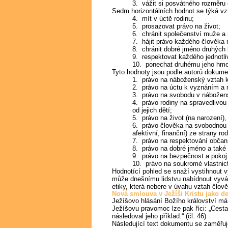
3. vážit si posvátného rozměru
Sedm horizontálních hodnot se týká vz
4. mít v úctě rodinu;
5. prosazovat právo na život;
6. chránit společenství muže a
7. hájit právo každého člověka 
8. chránit dobré jméno druhých l
9. respektovat každého jednotl
10. ponechat druhému jeho hmotn
Tyto hodnoty jsou podle autorů dokume
1. právo na náboženský vztah 
2. právo na úctu k vyznáním 
3. právo na svobodu v nábožensk
4. právo rodiny na spravedlivou
od jejich dětí;
5. právo na život (na narození),
6. právo člověka na svobodnou v
afektivní, finanční) ze strany rod
7. právo na respektování občans
8. právo na dobré jméno a také
9. právo na bezpečnost a pokoj
10. právo na soukromé vlastnict
Hodnotící pohled se snaží vystihnout 
může dnešnímu lidstvu nabídnout vyváže
etiky, která nebere v úvahu vztah člově
Nová smlouva v Ježíši Kristu jako def
Ježíšovo hlásání Božího království má
Ježíšovu pravomoc lze pak říci: „Cest
následoval jeho příklad.“ (čl. 46)
Následující text dokumentu se zaměřuje