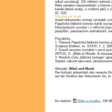
odtud vyvstávají. Sílí vědomí nutnosti 
Bible nenabízí bezprostřední a hotové o
každé lidské osoby, o zvláštní péči o c
(čl. 110)
Všeobecný závěr
Autoři dokumentu vnímají výsledek své 
Papežské biblické komise nutně vyznaču
křesťanských vyznání i s věřícími jiný
pastýřům, pastoračním animátorům, kat
Poznámky:
1 Členové Papežské biblické komise př
Scripture Bulletin
, sv. XXXIX, č. 2, 200
2 Kromě recenze zmíněné v první pozná
ARTUS, O. „Bible et Morale: le nouveau
3 Množné číslo „biblické teologie“ upo
Starém zákoně takzvaná „deuteronomist
Abstrakt:
Bibel und Moral
Der Aufsatz präsentiert das neueste Do
auf die Struktur des Dokuments hin, er
Ke stažení:
Bible a morálka
, 139 k