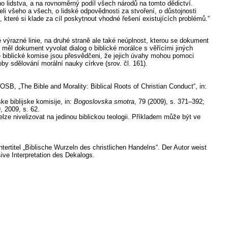
ého lidstva, a na rovnoměrný podíl všech národů na tomto dědictví.
eli všeho a všech, o lidské odpovědnosti za stvoření, o důstojnosti
, které si klade za cíl poskytnout vhodné řešení existujících problémů.“
 výrazné linie, na druhé straně ale také neúplnost, kterou se dokument
 měl dokument vyvolat dialog o biblické morálce s věřícími jiných
é biblické komise jsou přesvědčeni, že jejich úvahy mohou pomoci
 sdělování morální nauky církve (srov. čl. 161).
, „The Bible and Morality: Biblical Roots of Christian Conduct“, in:
 biblijske komisije, in:
Bogoslovska smotra
, 79 (2009), s. 371–392;
9, 2009, s. 62.
ze nivelizovat na jedinou biblickou teologii. Příkladem může být ve
rtitel „Biblische Wurzeln des christlichen Handelns“. Der Autor weist
ive Interpretation des Dekalogs.