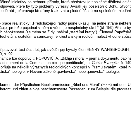
účinné iniciativy na ochranu přírody, která představuje společné dědictví cel
dpovědi, které by tyto problémy vyřešily. Avšak její poselství o Bohu, Stvořit
hudé atd., připravuje křesťany k aktivní a plodné účasti na společném hledání
práce realisticky: „Předcházející řádky jasně ukazují na jedné straně některé
je, protože pojednat v něm o všem je nesplnitelný úkol.“ (čl. 159) Přesto by
ch náboženství (zejména se Židy, našimi „staršími bratry“). Členové Papežsk
echetům, učitelům a samozřejmě křesťanským rodičům nalézt vhodné způsoby
ipravovali text šest let, jak svědčí její bývalý člen HENRY WANSBROUGH, OSB
9, s. 92.
mce lze doporučit: POPOVIČ, A. „Biblija i moral – prema dokumentu papinske
 document de la Commission biblique pontificale“, in:
Cahier Évangile
, č. 14
zorňuje na několik výrazných teologických koncepcí v Písmu svatém, které nel
ická“ teologie, v Novém zákoně „pavlovská“ nebo „janovská“ teologie.
kument der Päpstlichen Bibelkommission „Bibel und Moral“ (2008) mit dem Unte
 betont und zitiert einige beachtenswerte Passagen, zum Beispiel die progress
B