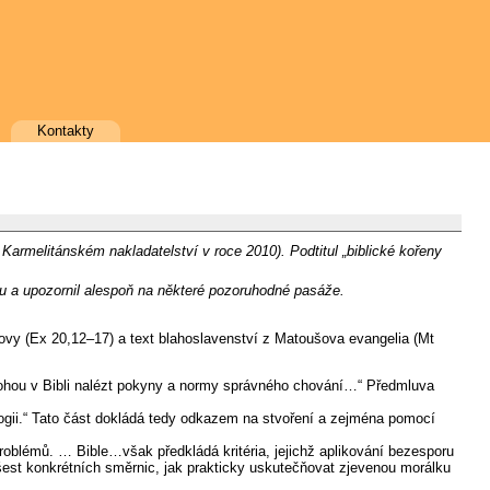
Kontakty
armelitánském nakladatelství v roce 2010). Podtitul „biblické kořeny
ou a upozornil alespoň na některé pozoruhodné pasáže.
ovy (Ex 20,12–17) a text blahoslavenství z Matoušova evangelia (Mt
mohou v Bibli nalézt pokyny a normy správného chování…“ Předmluva
eologii.“ Tato část dokládá tedy odkazem na stvoření a zejména pomocí
blémů. … Bible…však předkládá kritéria, jejichž aplikování bezesporu
í šest konkrétních směrnic, jak prakticky uskutečňovat zjevenou morálku