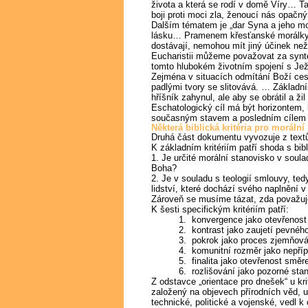
života a která se rodí v domě Víry… Tat
boji proti moci zla, ženoucí nás opačn
Dalším tématem je „dar Syna a jeho mor
lásku… Pramenem křesťanské morálky ne
dostávají, nemohou mít jiný účinek než 
Eucharistii můžeme považovat za synté
tomto hlubokém životním spojení s Ježí
Zejména v situacích odmítání Boží cest
padlými tvory se slitovává. … Základn
hříšník zahynul, ale aby se obrátil a žil 
Eschatologický cíl má být horizontem,
současným stavem a posledním cílem exis
Některá biblická kritéria pro morální 
Druhá část dokumentu vyvozuje z textů
K základním kritériím patří shoda s bi
1. Je určité morální stanovisko v soulad
Boha?
2. Je v souladu s teologií smlouvy, te
lidství, které dochází svého naplnění v 
Zároveň se musíme tázat, zda považuje
K šesti specifickým kritériím patří:
1. konvergence jako otevřenost 
2. kontrast jako zaujetí pevnéh
3. pokrok jako proces zjemňová
4. komunitní rozměr jako nepřípu
5. finalita jako otevřenost směr
6. rozlišování jako pozorné sta
Z odstavce „orientace pro dnešek“ u kr
založený na objevech přírodních věd, um
technické, politické a vojenské, vedl k