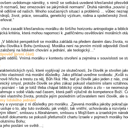
 ovšem uvědomuje námitky, s nimiž se setkává uvedené křesťanské přesvědče
vých rozmarů, bez omezování se jakýmikoli normami“. Druhá námitka „souvi
ně odlišné od našich. Mnoho současných situací a problémů … vůbec neznají…
h zdrojů, život, práce, sexualita, genetický výzkum, rodina a společenský živ
eňovat.“
chce zasadit křesťanskou morálku do širšího horizontu antropologie a biblick
ogická kritéria, která mohou napomoci k „patřičnému osvětlování morálních o
„V biblické perspektivě se morálka zakládá na předem daném daru života, r
ahu člověka k Bohu (smlouva). Morálka není na prvním místě odpovědí člově
založený na lidském chování a jednání, ale teologický…“
dpověď (první část)
pěti oddílů. Vnímá morálku v kontextu stvoření a zejména v souvislosti se s
y
akteristických rysů, které vyplývají ze skutečnosti, že člověk je stvořen 
chto vlastností má morální důsledky. Jako příklad uveďme svobodu: „Kvůli sv
vě hříchu a trestu za něj, Bůh říká: Hle, teď je člověk jako jeden z nás, zná
ronický smysl, protože člověk se přes zákaz pokusil vlastními silami vztáhn
poznání – tak je totiž třeba chápat biblický výraz dobro a zlo – se neomezu
zahrnuje v sobě vládu nad časem, která patří výlučně do kompetence Boží. Co
ání vlastního života, protože jejím posledním určovatelem není člověk, ale sá
my lidského jednání
uvy a vyvozuje z ní důsledky pro morálku. „Zjevená morálka jakoby pokrač
iluje o to, aby tuto svobodu, jak vnější, tak vnitřní, uchovávala a rozvíjela
ým tělem“, smlouvu s Abrahámem, smlouvu s Mojžíšem a izraelským národ
utoři dokumentu se pokusili přetlumočit chartu Izraele v pojmech morálky hodn
solutnímu Bohu;
 a jeho poslání ve světě…;