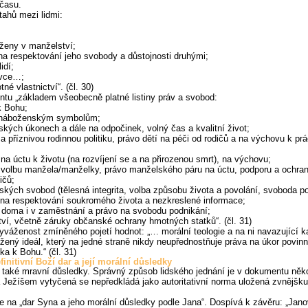
 času.
tahů mezi lidmi:
 ženy v manželství;
na respektování jeho svobody a důstojnosti druhými;
idí;
ivce…;
é vlastnictví“. (čl. 30)
ntu „základem všeobecně platné listiny práv a svobod:
k Bohu;
a náboženským symbolům;
ých úkonech a dále na odpočinek, volný čas a kvalitní život;
 a příznivou rodinnou politiku, právo dětí na péči od rodičů a na výchovu k 
 na úctu k životu (na rozvíjení se a na přirozenou smrt), na výchovu;
olbu manžela/manželky, právo manželského páru na úctu, podporu a ochranu z
ičů;
kých svobod (tělesná integrita, volba způsobu života a povolání, svoboda po
 na respektování soukromého života a nezkreslené informace;
 doma i v zaměstnání a právo na svobodu podnikání;
ví, včetně záruky občanské ochrany hmotných statků“. (čl. 31)
vyváženost zmíněného pojetí hodnot: „… morální teologie a na ni navazující 
ný ideál, který na jedné straně nikdy neupřednostňuje práva na úkor povinn
ka k Bohu.“ (čl. 31)
initivní Boží dar a její morální důsledky
 také mravní důsledky. Správný způsob lidského jednání je v dokumentu něk
a Ježíšem vytyčená se nepředkládá jako autoritativní norma uložená zvnějšku
 na „dar Syna a jeho morální důsledky podle Jana“. Dospívá k závěru: „Janov