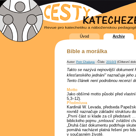
Úvod
Archiv
Bible a morálka
Autor:
Petr Chalupa
- Číslo:
2010/3
(Církevní do
Takto se nazývá nejnovější dokument Pa
křesťanského jednání“ naznačuje jeho 
Tento článek není podrobnou recenzí 
Motto
Jako obšírné motto působí před vlastn
5,3–12).
Předmluva
Kardinál W. Levada, předseda Papežsk
rovněž naznačuje základní strukturu d
„První část si klade za cíl představit 
biblického pojmu „smlouva“ zvláštní ch
„Druhá část dokumentu podtrhuje skute
pomáhá nacházet platná řešení pro lids
v současném životě.