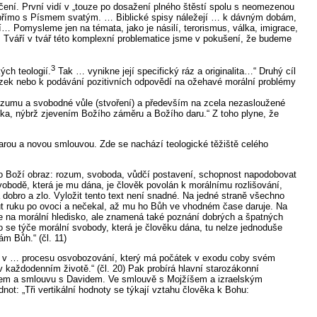
ní. První vidí v „touze po dosažení plného štěstí spolu s neomezenou
sí přímo s Písmem svatým. … Biblické spisy náležejí … k dávným dobám,
 Pomysleme jen na témata, jako je násilí, terorismus, válka, imigrace,
ot. Tváří v tvář této komplexní problematice jsme v pokušení, že budeme
3
ých teologií.
Tak … vynikne její specifický ráz a originalita…“ Druhý cíl
tázek nebo k podávání pozitivních odpovědí na ožehavé morální problémy
ozumu a svobodné vůle (stvoření) a především na zcela nezasloužené
ka, nýbrž zjevením Božího záměru a Božího daru.“ Z toho plyne, že
tarou a novou smlouvou. Zde se nachází teologické těžiště celého
jako Boží obraz: rozum, svoboda, vůdčí postavení, schopnost napodobovat
obodě, která je mu dána, je člověk povolán k morálnímu rozlišování,
 dobro a zlo. Vyložit tento text není snadné. Na jedné straně všechno
out ruku po ovoci a nečekal, až mu ho Bůh ve vhodném čase daruje. Na
je na morální hledisko, ale znamená také poznání dobrých a špatných
 se týče morální svobody, která je člověku dána, tu nelze jednoduše
m Bůh.“ (čl. 11)
uje v … procesu osvobozování, který má počátek v exodu coby svém
 v každodenním životě.“ (čl. 20) Pak probírá hlavní starozákonní
em a smlouvu s Davidem. Ve smlouvě s Mojžíšem a izraelským
ot: „Tři vertikální hodnoty se týkají vztahu člověka k Bohu: