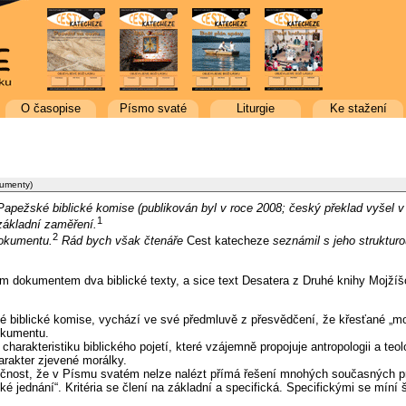
O časopise
Písmo svaté
Liturgie
Ke stažení
kumenty)
pežské biblické komise (publikován byl v roce 2008; český překlad vyšel v K
1
základní zaměření.
2
dokumentu.
Rád bych však čtenáře
Cest katecheze
seznámil s jeho struktur
ím dokumentem dva biblické texty, a sice text Desatera z Druhé knihy Mojžíš
é biblické komise, vychází ve své předmluvě z přesvědčení, že křesťané „
okumentu.
… charakteristiku biblického pojetí, které vzájemně propojuje antropologii a t
arakter zjevené morálky.
čnost, že v Písmu svatém nelze nalézt přímá řešení mnohých současných pro
ké jednání“. Kritéria se člení na základní a specifická. Specifickými se mín