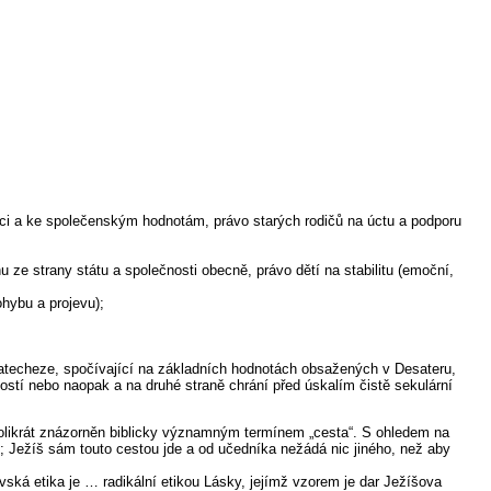
práci a ke společenským hodnotám, právo starých rodičů na úctu a podporu
e strany státu a společnosti obecně, právo dětí na stabilitu (emoční,
hybu a projevu);
katecheze, spočívající na základních hodnotách obsažených v Desateru,
ostí nebo naopak a na druhé straně chrání před úskalím čistě sekulární
olikrát znázorněn biblicky významným termínem „cesta“. S ohledem na
; Ježíš sám touto cestou jde a od učedníka nežádá nic jiného, než aby
ská etika je … radikální etikou Lásky, jejímž vzorem je dar Ježíšova