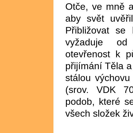
Otče, ve mně a 
aby svět uvěři
Přibližovat s
vyžaduje od 
otevřenost k 
přijímání Těla 
stálou výchovu
(srov. VDK 7
podob, které s
všech složek živ