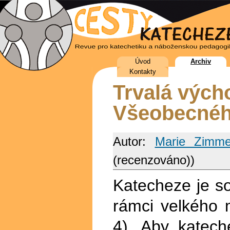
Úvod
Archiv
Kontakty
Trvalá vých
Všeobecného
Autor:
Marie Zimm
(recenzováno))
Katecheze je s
rámci velkého m
4). Aby katech