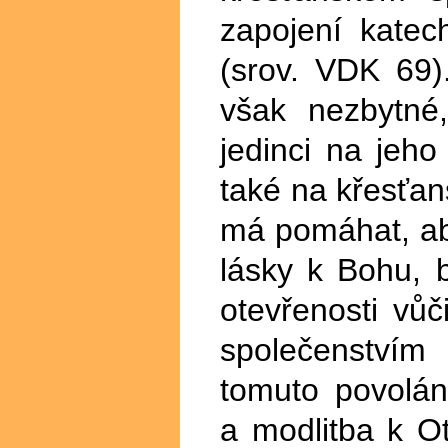
zapojení katec
(srov. VDK 69)
však nezbytné
jedinci na jeho
také na křesťan
má pomáhat, aby
lásky k Bohu, 
otevřenosti vůč
společenstvím
tomuto povolá
a modlitba k Ot