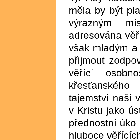
měla by být pla
výrazným mis
adresována věří
však mladým a 
přijmout zodpov
věřící osobn
křesťanského
tajemství naší 
v Kristu jako ús
přednostní úkol
hluboce věřícíc