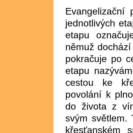
Evangelizační
jednotlivých et
etapu označuj
němuž dochází p
pokračuje po ce
etapu nazýváme
cestou ke kře
povolání k plno
do života z ví
svým světlem. 
křesťanském s