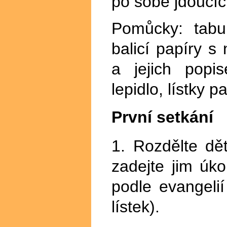
po sobě jdoucíc
Pomůcky: tabu
balicí papíry 
a jejich popi
lepidlo, lístky p
První setkání
1. Rozdělte dě
zadejte jim úko
podle evangeli
lístek).