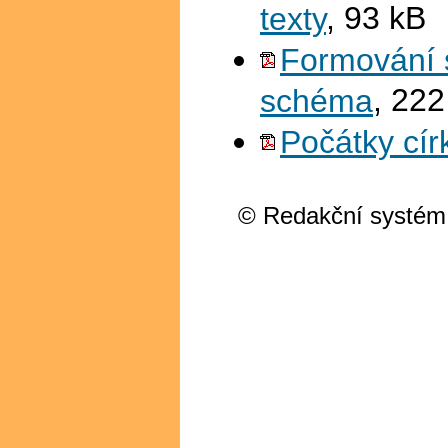
texty
, 93 kB
Formování s
schéma
, 222
Počátky cír
© Redakční systém