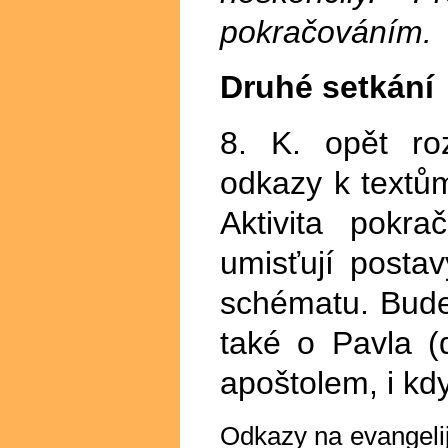
pokračováním.
Druhé setkání
8. K. opět ro
odkazy k textům
Aktivita pokr
umisťují posta
schématu. Bude 
také o Pavla (
apoštolem, i kdy
Odkazy na evangelij