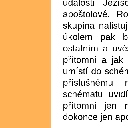
události Ježíš
apoštolové. R
skupina nalistu
úkolem pak bu
ostatním a uvés
přítomni a jak
umístí do sché
příslušnému 
schématu uvidí
přítomni jen 
dokonce jen apo