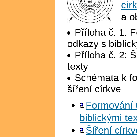
cír
a o
Příloha č. 1: 
odkazy s biblick
Příloha č. 2: Š
texty
Schémata k fo
šíření církve
Formování u
biblickými tex
Šíření církv