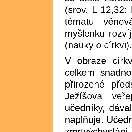
(srov. L 12,32
tématu věnov
myšlenku rozvíj
(nauky o církvi).
V obraze círk
celkem snadno
přirozené před
Ježíšova veře
učedníky, dával
naplňuje. Učední
zmrtvýchvstání a