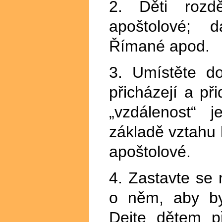
2. Děti rozdě
apoštolové; d
Římané apod.
3. Umístěte do
přicházejí a při
„vzdálenost“ 
základě vztahu 
apoštolové.
4. Zastavte se
o něm, aby by
Dejte dětem př