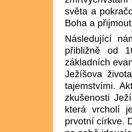
světa a pokračo
Boha a přijmout
Následující ná
přibližně od 
základních evan
Ježíšova život
tajemstvími. Ak
zkušenosti Ježí
která vrcholí 
prvotní církve.