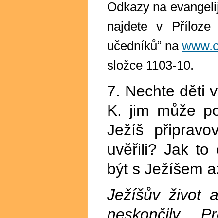
Odkazy na evangelij
najdete v Příloze
učedníků“ na
www.c
složce 1103-10.
7. Nechte děti
K. jim může p
Ježíš připrav
uvěřili? Jak to
být s Ježíšem a
Ježíšův život 
neskončily. 