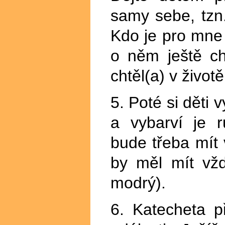
samy sebe, tzn
Kdo je pro mne
o něm ještě ch
chtěl(a) v život
5. Poté si děti 
a vybarví je 
bude třeba mít 
by měl mít vžd
modrý).
6. Katecheta p