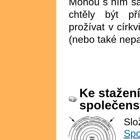
Mohou s ním sa
chtěly být p
prožívat v círk
(nebo také nepat
Ke stažen
společens
Slo
Spo