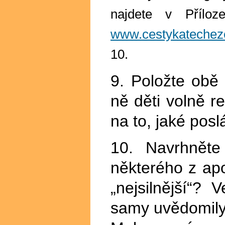
najdete v Přílo
www.cestykatechez
10.
9. Položte obě
ně děti volně r
na to, jaké pos
10. Navrhněte
některého z apo
„nejsilnější“?
samy uvědomily