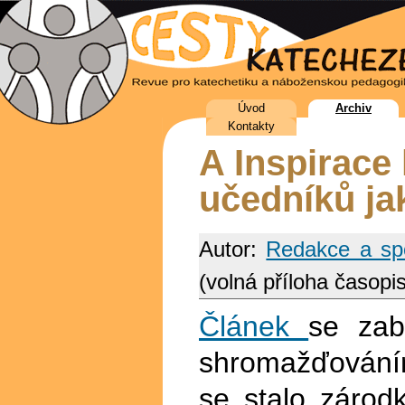
Úvod
Archiv
Kontakty
A Inspirace
učedníků jak
Autor:
Redakce a spo
(volná příloha časopis
Článek
se zab
shromažďování
se stalo zárod