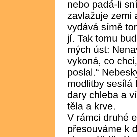
nebo padá-li sn
zavlažuje zemi a
vydává símě tom
jí. Tak tomu bu
mých úst: Nenav
vykoná, co chci
poslal.“ Nebesk
modlitby sesílá
dary chleba a v
těla a krve.
V rámci druhé e
přesouváme k dr