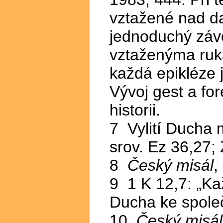
vztažené nad da
jednoduchý závě
vztaženýma ruka
každá epikléze 
Vývoj gest a fo
historii.
7 Vylití Ducha 
srov. Ez 36,27; 
8
Český misál
,
9 1 K 12,7: „Ka
Ducha ke spole
10
Český misál