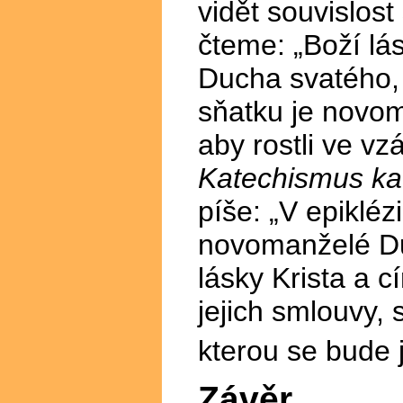
vidět souvislos
čteme: „Boží lás
Ducha svatého, 
sňatku je novo
aby rostli ve vz
Katechismus kat
píše: „V epiklézi
novomanželé Du
lásky Krista a c
jejich smlouvy, 
kterou se bude 
Závěr