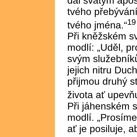
dal svatým apošt
tvého přebývání
19
tvého jména.“
Při kněžském s
modlí: „Uděl, p
svým služebník
jejich nitru Duc
přijmou druhý s
života ať upevňu
Při jáhenském s
modlí. „Prosíme
ať je posiluje,