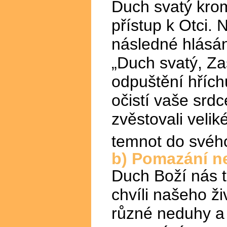
Duch svatý kro
přístup k Otci. 
následné hlásá
„Duch svatý, Za
odpuštění hřích
očistí vaše srdc
zvěstovali velik
temnot do svéh
b) Pomazání 
Duch Boží nás t
chvíli našeho ži
různé neduhy a