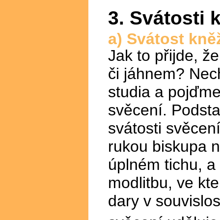
3. Svátosti 
a) Svátost kně
Jak to přijde, 
či jáhnem? Nec
studia a pojďm
svěcení. Podsta
svátosti svěcení
rukou biskupa n
úplném tichu, a
modlitbu, ve kt
dary v souvislos