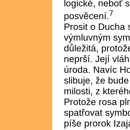
logické, neboť 
7
posvěcení.
Prosit o Ducha 
výmluvným symb
důležitá, protož
neprší. Její vlá
úroda. Navíc H
slibuje, že bud
milosti, z které
Protože rosa pl
spatřovat symbo
píše prorok Izaj