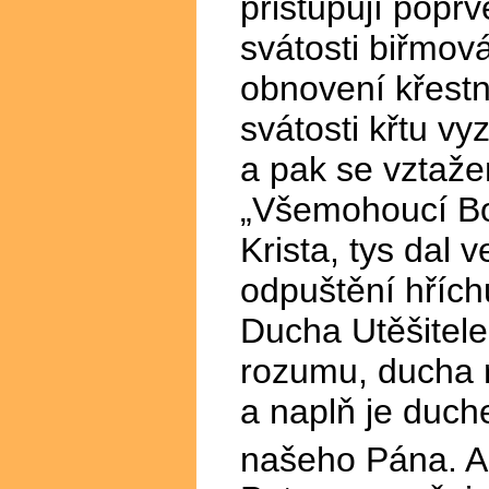
přistupují popr
svátosti biřmov
obnovení křestní
svátosti křtu v
a pak se vztaž
„Všemohoucí Bo
Krista, tys dal
odpuštění hřích
Ducha Utěšitele
rozumu, ducha r
a naplň je duch
našeho Pána. 