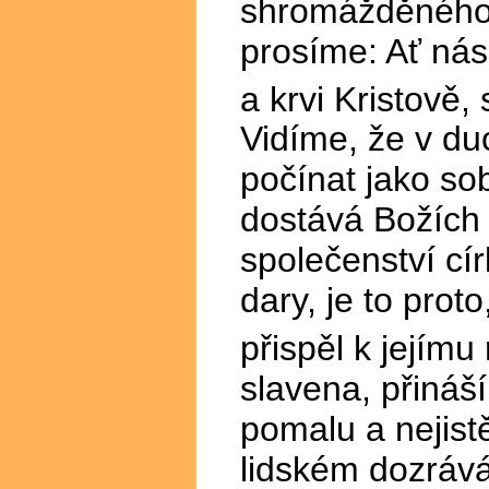
shromážděného s
prosíme: Ať nás
a krvi Kristově,
Vidíme, že v du
počínat jako sob
dostává Božích d
společenství cí
dary, je to prot
přispěl k jejímu 
slavena, přináší
pomalu a nejist
lidském dozrává