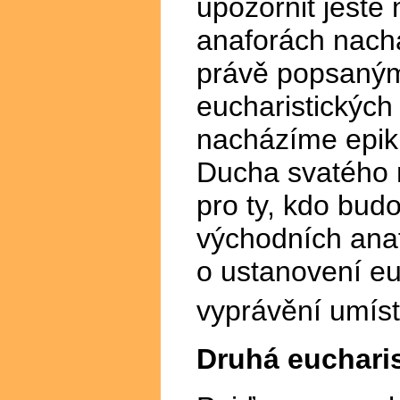
upozornit ještě
anaforách nach
právě popsaným
eucharistických
nacházíme epikl
Ducha svatého n
pro ty, kdo budo
východních anaf
o ustanovení eu
vyprávění umíst
Druhá eucharis