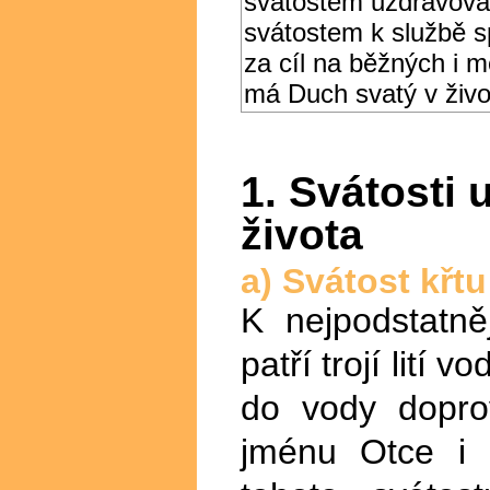
svátostem uzdravová
svátostem k službě s
za cíl na běžných i m
má Duch svatý v živo
1. Svátosti
života
a) Svátost křtu
K nejpodstatně
patří trojí lití 
do vody dopro
jménu Otce i 