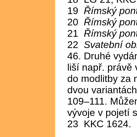
19
Římský ponti
20
Římský ponti
21
Římský ponti
22
Svatební ob
46. Druhé vydán
liší např. práv
do modlitby za 
dvou variantách 
109–111. Můžem
vývoje v pojetí 
23 KKC 1624.