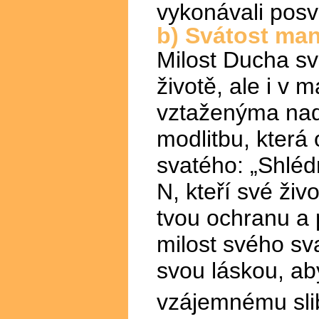
vykonávali posv
b) Svátost man
Milost Ducha sv
životě, ale i v
vztaženýma nad
modlitbu, která
svatého: „Shléd
N, kteří své živ
tvou ochranu a 
milost svého sv
svou láskou, ab
vzájemnému sli