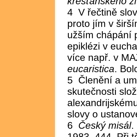
křesťanského ži
4 V řečtině slo
proto jím v šir
užším chápání p
epiklézi v eucha
více např. v M
eucaristica
. Bol
5 Členění a umí
skutečnosti složi
alexandrijskému 
slovy o ustanove
6
Český misál
.
1983, 444. Při 