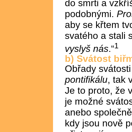
do smrti a vzkří
podobnými.
Pro
aby se křtem tvo
svatého a stali
1
vyslyš nás
.“
b) Svátost biř
Obřady svátosti
pontifikálu
, tak 
Je to proto, že
je možné svátos
anebo společně 
kdy jsou nově p