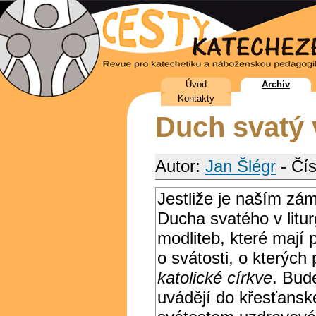
Úvod
Archiv
Kontakty
Duch svatý v
Autor:
Jan Šlégr
- Čís
Jestliže je naším zá
Ducha svatého v litur
modliteb, které mají
o svátosti, o kterých
katolické církve
. Bud
uvádějí do křesťanské