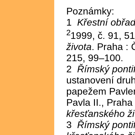
Poznámky:
1
Křestní obřad
2
1999, č. 91, 5
života
. Praha : 
215, 99–100.
2
Římský pontif
ustanovení druh
papežem Pavlem
Pavla II., Praha
křesťanského ži
3
Římský pontif