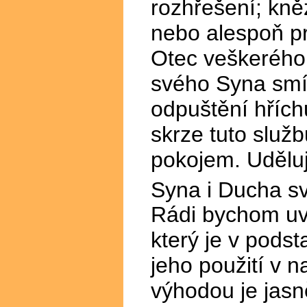
rozhřešení; kn
nebo alespoň pr
Otec veškerého 
svého Syna smíř
odpuštění hříc
skrze tuto služb
pokojem. Uděluj
Syna i Ducha s
Rádi bychom uve
který je v pods
jeho použití v 
výhodou je jasně