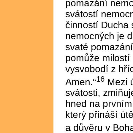
pomazání nemoc
svátostí nemoc
činností Ducha
nemocných je do
svaté pomazání 
pomůže milostí
vysvobodí z hříc
16
Amen.“
Mezi ú
svátosti, zmiňu
hned na prvním 
který přináší út
a důvěru v Boh