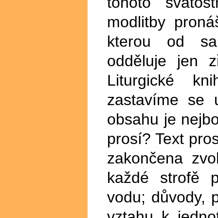
tohoto sváto
modlitby proná
kterou od sa
odděluje jen z
Liturgické kn
zastavíme se 
obsahu je nejboh
prosí? Text pros
zakončena zvol
každé strofě 
vodu; důvody, 
vztahu k jedno