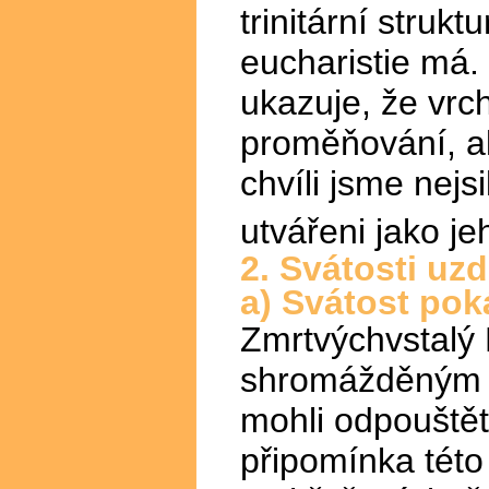
trinitární struk
eucharistie má.
ukazuje, že vrc
proměňování, al
chvíli jsme nejs
utvářeni jako jeh
2. Svátosti uz
a) Svátost pok
Zmrtvýchvstalý
shromážděným v
mohli odpouštět
připomínka této