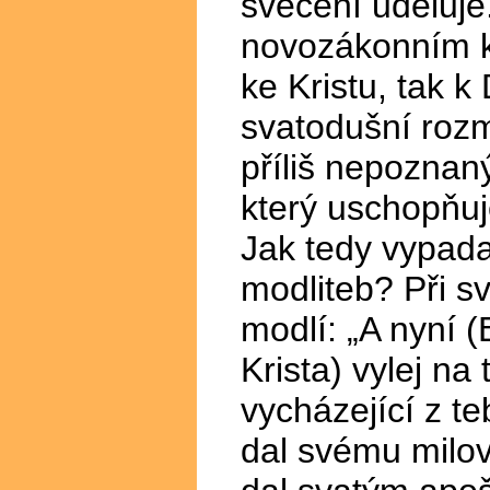
svěcení uděluje
novozákonním k
ke Kristu, tak 
svatodušní rozm
příliš nepoznaný
který uschopňuj
Jak tedy vypada
modliteb? Při s
modlí: „A nyní 
Krista) vylej na
vycházející z t
dal svému milov