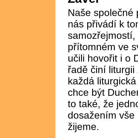
Naše společné p
nás přivádí k t
samozřejmostí, 
přítomném ve sv
učili hovořit i 
řadě činí liturg
každá liturgická
chce být Duch
to také, že jedn
dosažením vše 
žijeme.