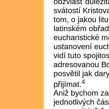
obzvlášť důležit
svátostí Kristo
tom, o jakou lit
latinském obřad
eucharistické m
ustanovení euch
vidí tuto spojito
adresovanou B
posvětil jak dar
4
přijímat.
Aniž bychom za
jednotlivých čá