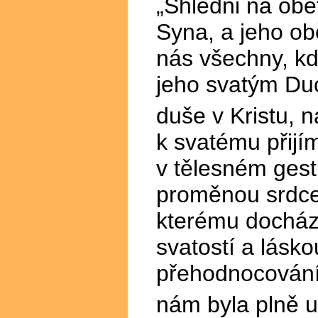
„Shlédni na oběť
Syna, a jeho obě
nás všechny, kd
jeho svatým Duc
duše v Kristu, 
k svatému přijí
v tělesném gestu
proměnou srdce.
kterému dochází
svatostí a lásko
přehodnocování 
nám byla plně uš