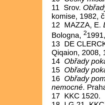
11 Srov.
Obřad
komise, 1982, č.
12 MAZZA, E.
2
Bologna,
1991,
13 DE CLERCK
Qiqaion, 2008,
14
Obřady pok
15
Obřady pok
16
Obřady pom
nemocné
. Prah
17 KKC 1520.
18 LG 21, KKC