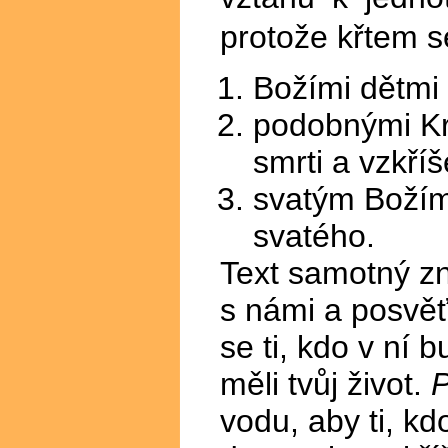
protože křtem 
Božími dětmi 
podobnými Kr
smrti a vzkříš
svatým Božím
svatého.
Text samotný zn
s námi a posvěť
se ti, kdo v ní 
měli tvůj život.
P
vodu, aby ti, kd