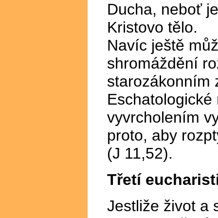
Ducha, neboť je
Kristovo tělo.
Navíc ještě mů
shromáždění roz
starozákonním z
Eschatologické 
vyvrcholením vy
proto, aby rozp
(J 11,52).
Třetí eucharis
Jestliže život a