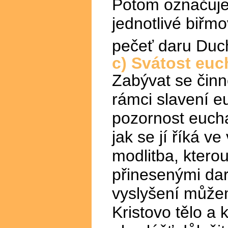
Potom označuje
jednotlivé biřmo
pečeť daru Duc
c) Svátost euc
Zabývat se činn
rámci slavení e
pozornost eucha
jak se jí říká v
modlitba, ktero
přinesenými dar
vyslyšení můžem
Kristovo tělo a 