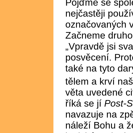
Pojďme se spol
nejčastěji použ
označovaných v 
Začneme druhou
„Vpravdě jsi sv
posvěcení. Prot
také na tyto da
tělem a krví na
věta uvedené ci
říká se jí
Post-S
navazuje na zpě
náleží Bohu a ž