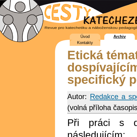
Úvod
Archiv
Kontakty
Etická témat
dospívající
specifický 
Autor:
Redakce a spo
(volná příloha časopis
Při práci s d
následujícím: