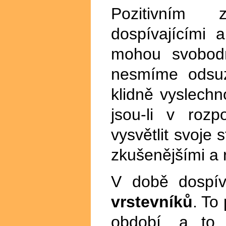
Pozitivním
dospívajícími
mohou svobodn
nesmíme odsuzo
klidně vyslechn
jsou-li v roz
vysvětlit svoje 
zkušenějšími a 
V době dospí
vrstevníků
. To
období, a to 