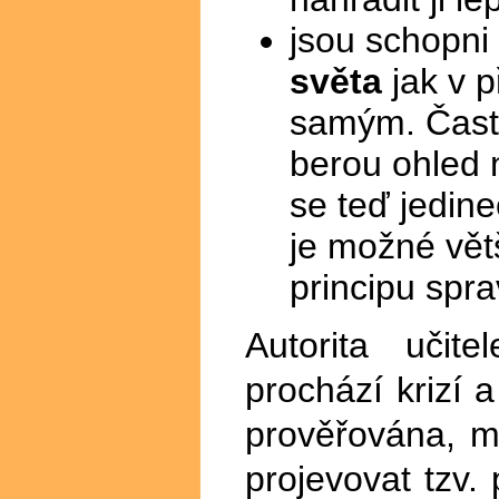
jsou schopni 
světa
jak v p
samým. Častě
berou ohled 
se teď jedin
je možné vět
principu spra
Autorita učit
prochází krizí 
prověřována, m
projevovat tzv. 