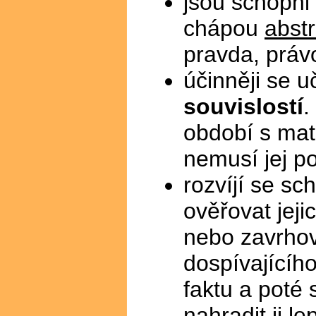
jsou schopni
chápou
abst
pravda, práv
účinněji se u
souvislostí
.
období s mate
nemusí jej 
rozvíjí se s
ověřovat jeji
nebo zavrhov
dospívajícíh
faktu a poté 
nahradit ji le