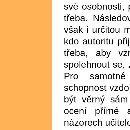
své osobnosti,
třeba. Následo
však i určitou
kdo autoritu př
třeba, aby vz
spolehnout se, z
Pro samotné d
schopnost vzdor
být věrný sám
ocení přímé a
názorech učitel