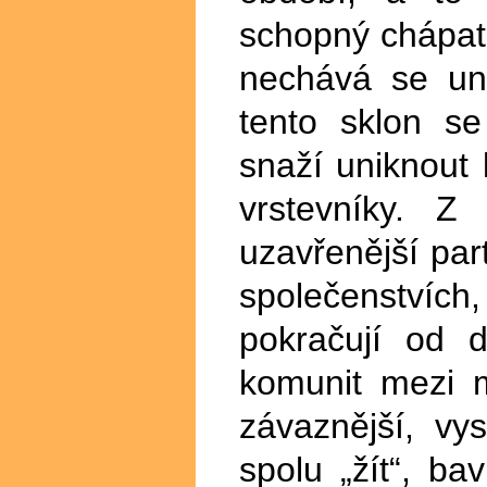
schopný chápat 
nechává se uná
tento sklon se
snaží uniknout 
vrstevníky. Z
uzavřenější par
společenstvíc
pokračují od d
komunit mezi m
závaznější, vy
spolu „žít“, bav