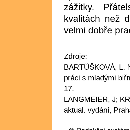
zážitky. Přát
kvalitách než 
velmi dobře pra
Zdroje:
BARTŮŠKOVÁ, L. Ně
práci s mladými bi
17.
LANGMEIER, J; K
aktual. vydání, Pra