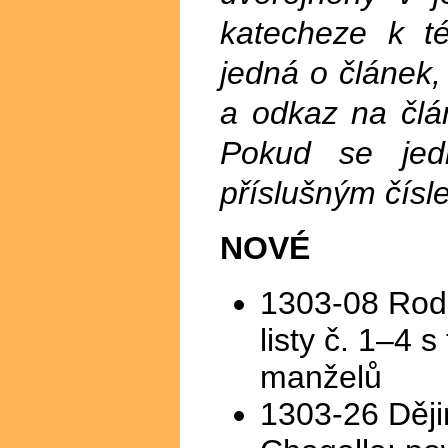
katecheze k t
jedná o článek,
a odkaz na člá
Pokud se jed
příslušným čísle
NOVÉ
1303-08 Rodi
listy č. 1–4 
manželů
1303-26 Ději