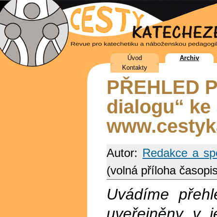
Úvod
Archiv
Kontakty
PŘEHLED P
dialogu“ ke 
www.cestyk
Autor:
Redakce a spo
(volná příloha časopis
Uvádíme přehl
uveřejněny v j