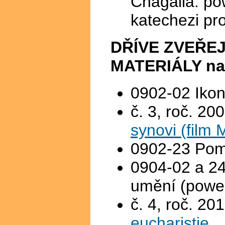
Chagalla: po
katechezi pr
DŘÍVE ZVEŘE
MATERIÁLY na 
0902-02 Ikon
č. 3, roč. 20
synovi (film 
0902-23 Pomů
0904-02 a 2
umění (power
č. 4, roč. 20
eucharistie