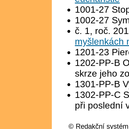
1001-27 Stop
1002-27 Sym
č. 1, roč. 20
myšlenkách n
1201-23 Pier
1202-PP-B Ob
skrze jeho z
1301-PP-B Vy
1302-PP-C Sc
při poslední 
© Redakční systém