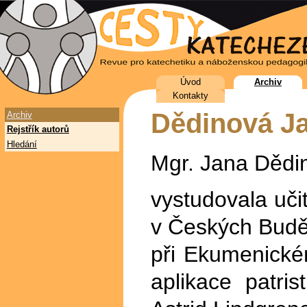
Úvod
Archiv
Kontakty
Dědinová J
Archiv
Rejstřík autorů
Hledání
Mgr. Jana Dědi
vystudovala uči
v Českých Buděj
při Ekumenické
aplikace patris