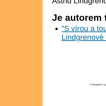
Astrid Lindgren
Je autorem 
"S vírou a to
Lindgrenové 
© Redakční s