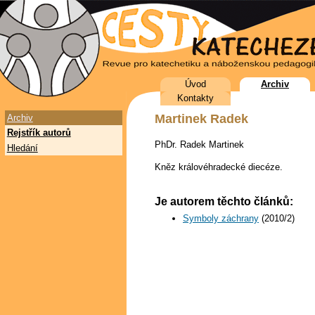
Úvod
Archiv
Kontakty
Martinek Radek
Archiv
Rejstřík autorů
PhDr. Radek Martinek
Hledání
Kněz královéhradecké diecéze.
Je autorem těchto článků:
Symboly záchrany
(2010/2)