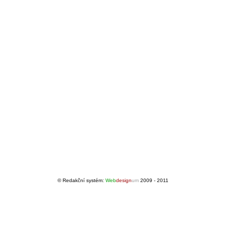
© Redakční systém:
Web
design
um
2009 - 2011