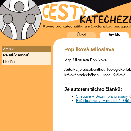
Úvod
Archiv
Popilková Miloslava
Archiv
Rejstřík autorů
Mgr. Miloslava Popilková
Hledání
Autorka je absolventkou Teologické fa
královéhradeckého v Hradci Králové.
Je autorem těchto článků:
Smlouva v Božím plánu spásy
(
Boží království v modlitbě "Otč