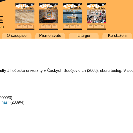
O časopise
Písmo svaté
Liturgie
Ke stažení
kulty Jihočeské univerzity v Českých Budějovicích (2008), oboru teolog. V 
2009/3)
e náš"
(2009/4)