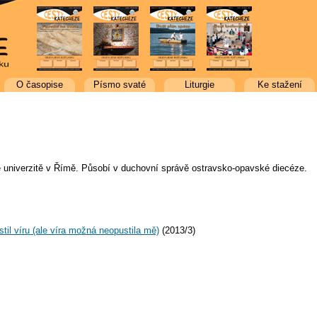
O časopise
Písmo svaté
Liturgie
Ke stažení
 univerzitě v Římě. Působí v duchovní správě ostravsko-opavské diecéze.
til víru (ale víra možná neopustila mě)
(2013/3)