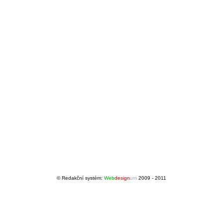
© Redakční systém:
Web
design
um
2009 - 2011