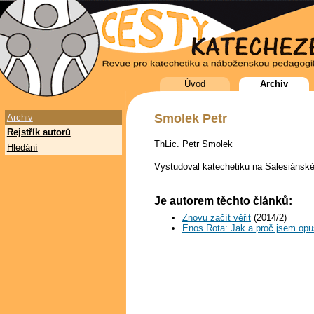
Úvod
Archiv
Smolek Petr
Archiv
Rejstřík autorů
ThLic. Petr Smolek
Hledání
Vystudoval katechetiku na Salesiánské
Je autorem těchto článků:
Znovu začít věřit
(2014/2)
Enos Rota: Jak a proč jsem opus