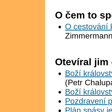
O čem to sp
O cestování 
Zimmermann
Otevíral jim
Boží královs
(Petr Chalup
Boží královs
Pozdravení 
Plán spásy j