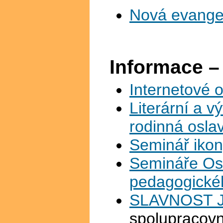
Nová evangel
Informace –
Internetové 
Literární a 
rodinná osla
Seminář ikony
Semináře Ost
pedagogické
SLAVNOST J
spolupracovn