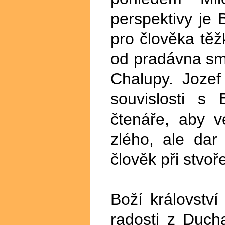
perspektivy je B
pro člověka těž
od pradávna smě
Chalupy. Joze
souvislosti s
čtenáře, aby 
zlého, ale dar
člověk při stvoř
Boží království
radosti z Duch