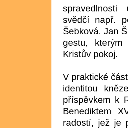
spravedlnosti
svědčí např. p
Šebková. Jan Šl
gestu, kterým 
Kristův pokoj.
V praktické čás
identitou kněz
příspěvkem k 
Benediktem XV
radostí, jež j