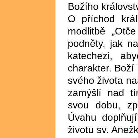
Božího královstv
O příchod král
modlitbě „Otče
podněty, jak n
katechezi, aby
charakter. Boží
svého života n
zamýšlí nad tí
svou dobu, zp
Úvahu doplňují
životu sv. Anež