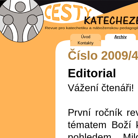
Úvod
Archiv
Kontakty
Číslo 2009/4
Editorial
Vážení čtenáři!
První ročník r
tématem Boží k
pohledem Milo