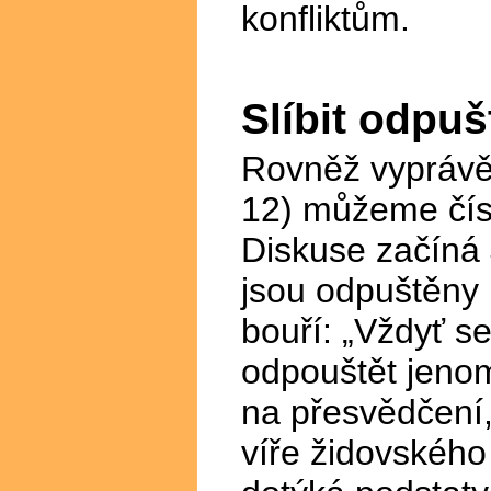
konfliktům.
Slíbit odpuš
Rovněž vyprávě
12) můžeme čís
Diskuse začíná
jsou odpuštěny 
bouří: „Vždyť s
odpouštět jenom
na přesvědčení,
víře židovského