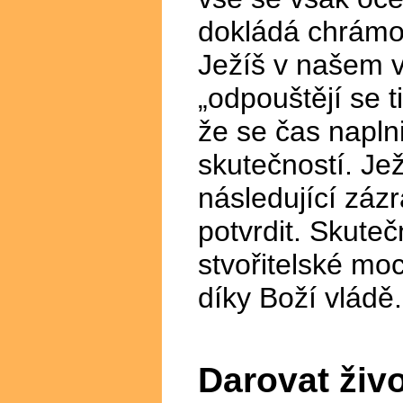
dokládá chrámov
Ježíš v našem 
„odpouštějí se t
že se čas naplni
skutečností. Je
následující zázr
potvrdit. Skuteč
stvořitelské mo
díky Boží vládě.
Darovat živo