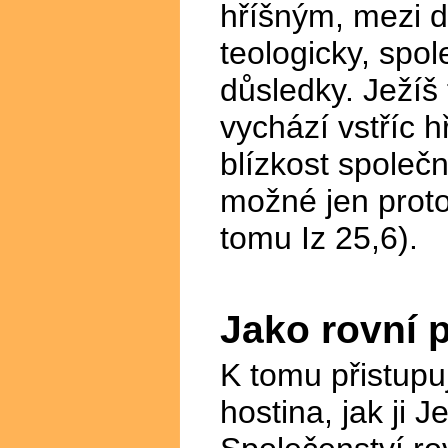
hříšným, mezi 
teologicky, spol
důsledky. Ježíš 
vychází vstříc h
blízkost společ
možné jen proto,
tomu Iz 25,6).
Jako rovní 
K tomu přistupu
hostina, jak ji 