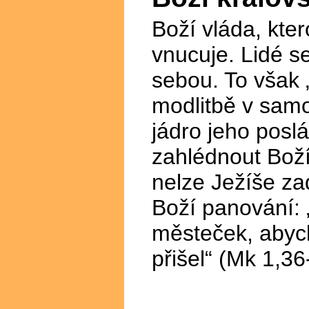
Boží vláda, kter
vnucuje. Lidé s
sebou. To však 
modlitbě v samo
jádro jeho posl
zahlédnout Boží 
nelze Ježíše zad
Boží panování:
městeček, abych
přišel“ (Mk 1,36