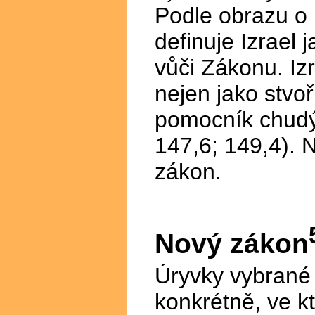
Podle obrazu o
definuje Izrael 
vůči Zákonu. Izr
nejen jako stvoři
pomocník chudýc
147,6; 149,4). 
zákon.
Nový zákon
Úryvky vybrané 
konkrétně, ve k