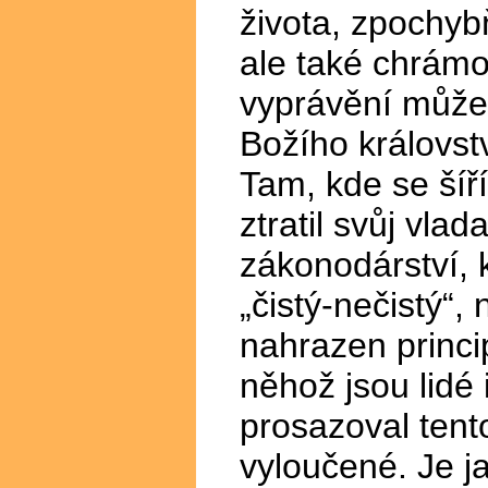
života, zpochyb
ale také chrámo
vyprávění můžem
Božího královs
Tam, kde se šíř
ztratil svůj vl
zákonodárství, k
„čistý-nečistý“, 
nahrazen princ
něhož jsou lidé 
prosazoval tento
vyloučené. Je j