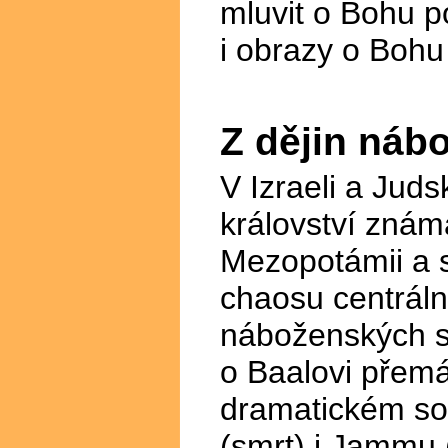
mluvit o Bohu 
i obrazy o Bohu
Z dějin náb
V Izraeli a Jud
království znám
Mezopotámii a s
chaosu centrál
náboženských s
o Baalovi přemá
dramatickém sou
(smrt) i Jammu (