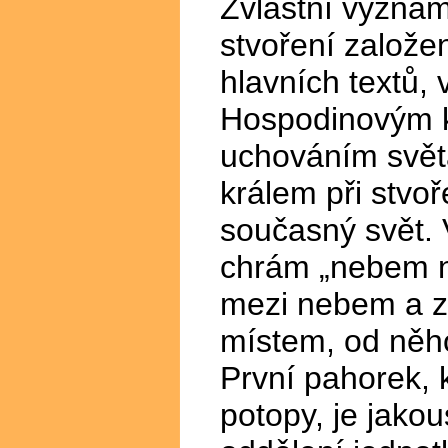
Zvláštní význam
stvoření založe
hlavních textů, 
Hospodinovým k
uchováním světa
králem při stvoř
současný svět. 
chrám „nebem na
mezi nebem a z
místem, od něho
První pahorek, 
potopy, je jakou