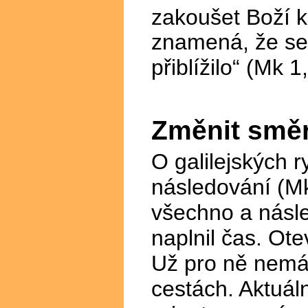
zakoušet Boží kr
znamená, že se 
přiblížilo“ (Mk 1
Změnit smě
O galilejských ry
následování (Mk 
všechno a násl
naplnil čas. Ot
Už pro ně nemá 
cestách. Aktuál