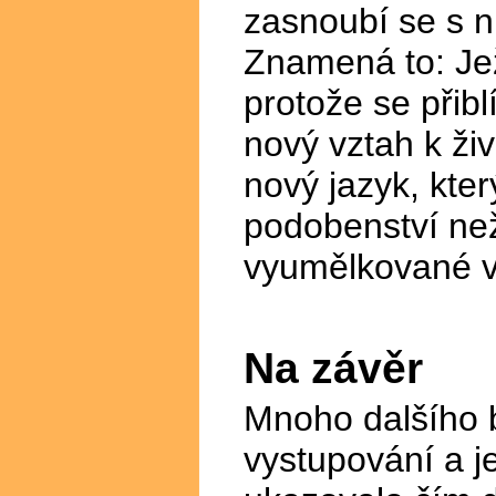
zasnoubí se s ní
Znamená to: Jež
protože se přibl
nový vztah k živ
nový jazyk, kte
podobenství než
vyumělkované v
Na závěr
Mnoho dalšího 
vystupování a je