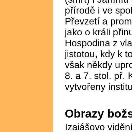
přírodě i ve spo
Převzetí a prom
jako o králi přin
Hospodina z vlas
jistotou, kdy k
však někdy upro
8. a
7. stol. př.
vytvořeny insti
Obrazy božs
Izaiášovo viděn