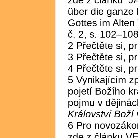
zde z článku
J
über die ganze
Gottes im Alten
č. 2, s. 102–108
2 Přečtěte si, p
3 Přečtěte si, p
4 Přečtěte si, p
5 Vynikajícím 
pojetí Božího kr
pojmu v dějinác
Království Boží 
6 Pro novozákon
zde z článku V