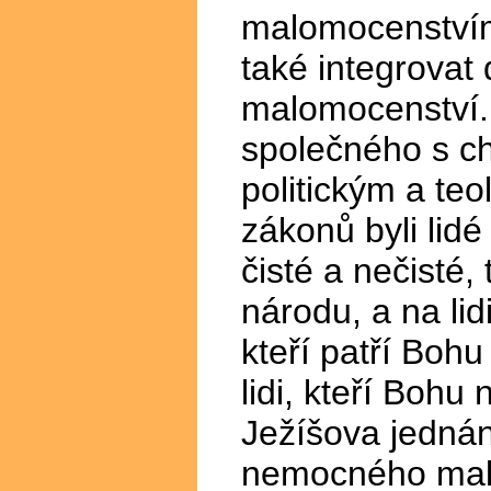
malomocenstvím
také integrovat
malomocenství.
společného s c
politickým a te
zákonů byli lid
čisté a nečisté, 
národu, a na lidi
kteří patří Boh
lidi, kteří Bohu
Ježíšova jednán
nemocného malo