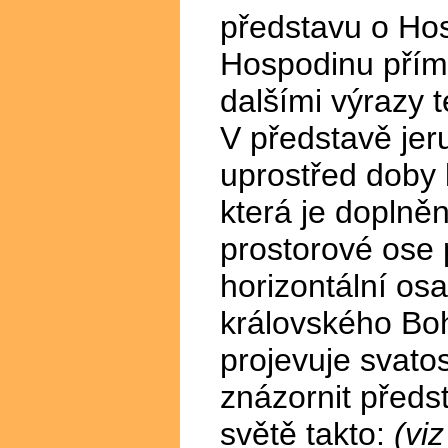
představu o Hos
Hospodinu přímo 
dalšími výrazy 
V představě jer
uprostřed doby k
která je doplněn
prostorové ose 
horizontální os
královského Boh
projevuje svatos
znázornit předs
světě takto:
(vi