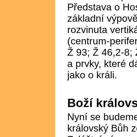
Představa o Hos
základní výpověd
rozvinuta vertik
(centrum-perifer
Ž 93; Ž 46,2-8;
a prvky, které 
jako o králi.
Boží královs
Nyní se budeme
královský Bůh ze