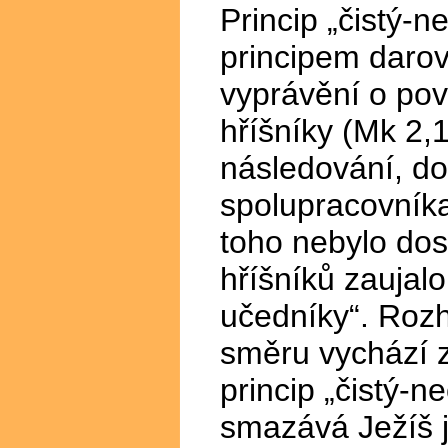
Princip „čistý-n
principem darov
vyprávění o pov
hříšníky (Mk 2,
následování, do
spolupracovník
toho nebylo dos
hříšníků zaujalo
učedníky“. Rozh
směru vychází z
princip „čistý-n
smazává Ježíš 