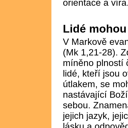
orientace a víra
Lidé mohou
V Markově evan
(Mk 1,21-28). Z
míněno plností č
lidé, kteří jsou
útlakem, se mo
nastávající Boží
sebou. Znamená
jejich jazyk, jej
lásku a odpově