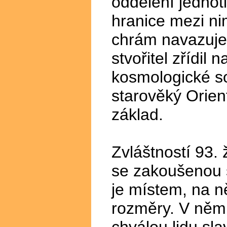
oddělení jednotl
hranice mezi ni
chrám navazuje n
stvořitel zřídil
kosmologické so
starověký Orient
základ.
Zvláštností 93.
se zakoušenou 
je místem, na 
rozměry. V něm
chválou lidu sl