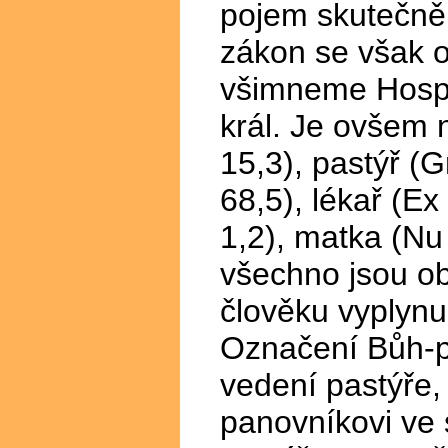
pojem skutečně 
zákon se však ob
všimneme Hospo
král. Je ovšem n
15,3), pastýř (
68,5), lékař (Ex
1,2), matka (Nu 
všechno jsou o
člověku vyplynul
Označení Bůh-p
vedení pastýře,
panovníkovi ve 