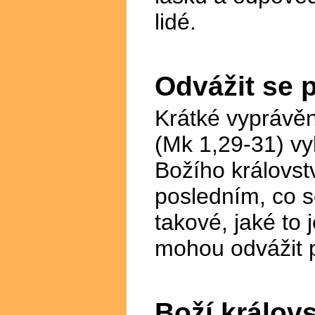
lidé.
Odvážit se 
Krátké vyprávě
(Mk 1,29-31) vy
Božího královstv
posledním, co s
takové, jaké to
mohou odvážit p
Boží královs