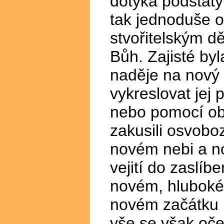
dotýká podstaty 
tak jednoduše o
stvořitelským d
Bůh. Zajisté byl
naděje na nový B
vykreslovat jej
nebo pomocí obr
zakusili osvoboz
novém nebi a no
vejití do zaslíb
novém, hluboké
novém začátku (
vše se však oče