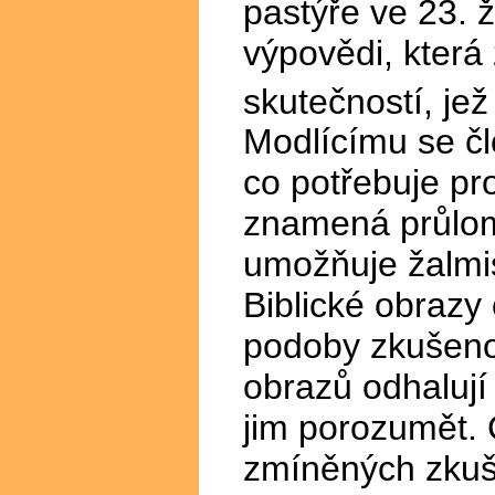
pastýře ve 23. 
výpovědi, která
skutečností, je
Modlícímu se čl
co potřebuje pr
znamená průlom
umožňuje žalmis
Biblické obrazy
podoby zkušenos
obrazů odhalují 
jim porozumět. 
zmíněných zkuš