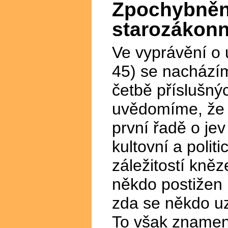
Zpochybněn
starozákonn
Ve vyprávění o
45) se nachází
četbě příslušný
uvědomíme, že 
první řadě o jev
kultovní a polit
záležitostí kněze
někdo postižen
zda se někdo uz
To však znamen