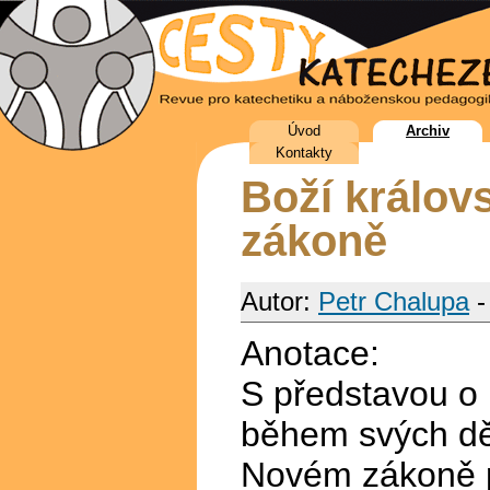
Úvod
Archiv
Kontakty
Boží králov
zákoně
Autor:
Petr Chalupa
-
Anotace:
S představou o b
během svých děj
Novém zákoně pa