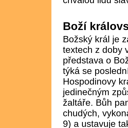
Boží královs
Božský král je 
textech z doby 
představa o Bož
týká se posledn
Hospodinovy krá
jedinečným způ
žaltáře. Bůh pa
chudých, vykoná
9) a ustavuje t