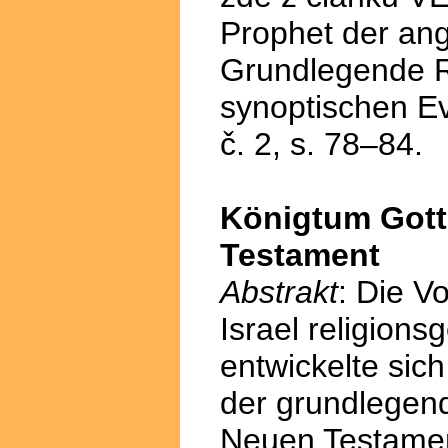
Prophet der an
Grundlegende R
synoptischen E
č. 2, s. 78–84.
Königtum Gott
Testament
Abstrakt
: Die V
Israel religions
entwickelte sich
der grundlegend
Neuen Testamen