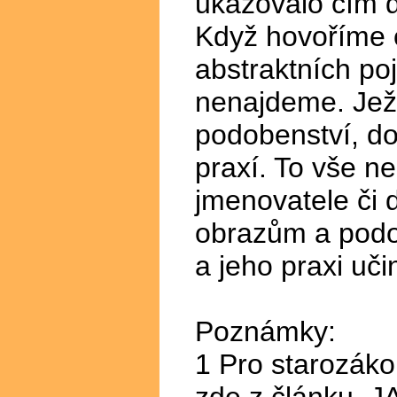
ukazovalo čím d
Když hovoříme o
abstraktních poj
nenajdeme. Jež
podobenství, do
praxí. To vše n
jmenovatele či 
obrazům a pod
a jeho praxi uči
Poznámky:
1 Pro starozáko