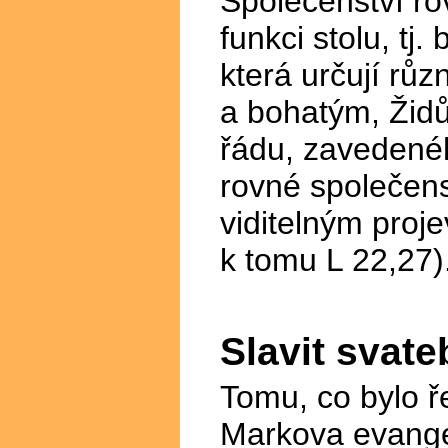
Společenství rov
funkci stolu, tj
která určují r
a bohatým, Žid
řádu, zavedenéh
rovné společenst
viditelným proje
k tomu L 22,27)
Slavit svate
Tomu, co bylo ř
Markova evangel