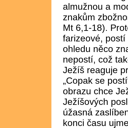
almužnou a modl
znakům zbožnost
Mt 6,1-18). Prot
farizeové, post
ohledu něco zna
nepostí, což ta
Ježíš reaguje pr
„Copak se postí
obrazu chce Ježí
Ježíšových pos
úžasná zaslíben
konci času ujme